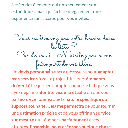
à créer des éléments qui non seulement sont
esthétiques, mais qui facilitent également une
expérience sans accroc pour vos invités.
Vous ne trouvez pas votre besoin dans
la liste ?
Pas de souci ! N'hésitez pas à me
faire part de vos idées.
Un
devis personnalisé
sera nécessaire pour
adapter
mes services
à votre projet. Plusieurs
éléments
doivent être pris en compte
, comme le fait que vous
ayez déjà une
identité visuelle établie
ou que vous
partiez de
zéro
, ainsi que la
nature spécifique du
support souhaité
. Cela me permettra de vous fournir
une
estimation précise
et de vous offrir un
service
sur mesure
qui répondra
parfaitement
à vos
attentes.
Ensemble, nous créerons quelque chose