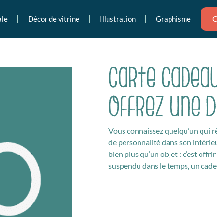
C
ale
Décor de vitrine
Illustration
Graphisme
Carte cadeau
Offrez une 
Vous connaissez quelqu’un qui rêv
de personnalité dans son intérieur
bien plus qu’un objet : c’est off
suspendu dans le temps, un cadea